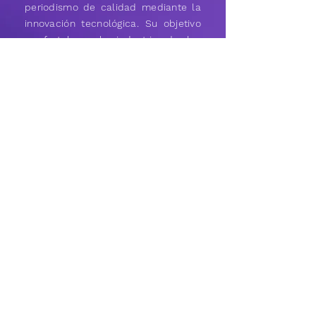
periodismo de calidad mediante la
innovación tecnológica. Su objetivo
es fortalecer la industria de las
noticias, ofreciendo herramientas,
recursos y financiamiento a
periodistas y organizaciones para
enfrentar los desafíos del
periodismo digital en la era
moderna.
El CEPER es una unidad académica
de investigación y creación adscrita
a la Facultad de Artes y
Humanidades de la Universidad de
los Andes. Se dedica a la