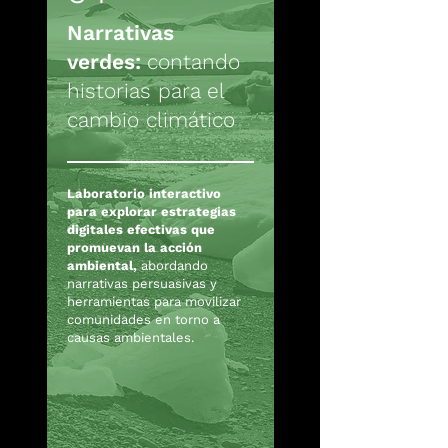
Narrativas
verdes:
contando
historias para el
cambio climático
Laboratorio interactivo
para explorar estrategias
digitales efectivas que
promuevan la acción
ambiental,
abordando
narrativas persuasivas y
herramientas para movilizar
comunidades en torno a
causas ambientales.